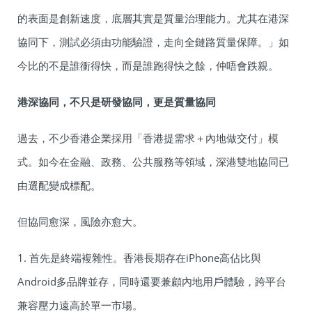
的表面是創新速度，底層其實是質量治理能力。尤其在港深
協同下，測試必須由功能驗證，走向全鏈路質量保障。」如
今比的不是誰衝得快，而是誰跑得快之餘，仲唔會跌親。
港深協同，不只是研發協同，更是質量協同
過去，不少香港企業採用「香港提需求＋內地做交付」模
式。如今在金融、政務、公共服務等領域，深港雙地協同已
由選配變成標配。
但協同愈深，風險亦愈大。
1. 首先是終端複雜性。香港長期存在iPhone高佔比與
Android多品牌並存，同時還要兼顧內地用戶體驗，跨平台
兼容壓力遠高於單一市場。