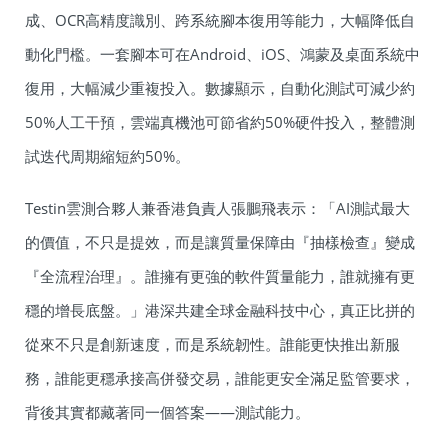
成、OCR高精度識別、跨系統腳本復用等能力，大幅降低自
動化門檻。一套腳本可在Android、iOS、鴻蒙及桌面系統中
復用，大幅減少重複投入。數據顯示，自動化測試可減少約
50%人工干預，雲端真機池可節省約50%硬件投入，整體測
試迭代周期縮短約50%。
Testin雲測合夥人兼香港負責人張鵬飛表示：「AI測試最大
的價值，不只是提效，而是讓質量保障由『抽樣檢查』變成
『全流程治理』。誰擁有更強的軟件質量能力，誰就擁有更
穩的增長底盤。」港深共建全球金融科技中心，真正比拼的
從來不只是創新速度，而是系統韌性。誰能更快推出新服
務，誰能更穩承接高併發交易，誰能更安全滿足監管要求，
背後其實都藏著同一個答案——測試能力。