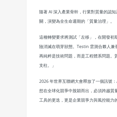
隨著 AI 深入產業骨幹，行業對質量的
關，演變為全生命週期的「質量治理」。
這種轉變要求將測試「左移」，在開發初
險消滅在萌芽狀態。Testin 雲測合夥人
再純粹是技術問題，而是工程體系問題。
支柱。」
2026 年世界互聯網大會釋放了一個訊號
想在全球化競爭中脫穎而出，必須跨越質量
工具的更迭，更是企業競爭力與風控能力