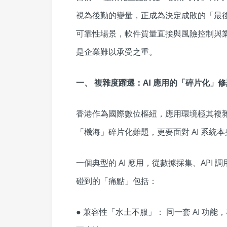
視為後勤的變量，正成為決定成敗的「最
可靠性場景，軟件質量直接與風險控制與
是企業難以承受之重。
一、 複雜度躍遷：
AI
應用的「碎片化」修
香港作為國際數位樞紐，應用環境極其複雜。開發
「機海」碎片化難題，更要面對 AI 系統
一個典型的 AI 應用，從數據採集、AP
碰到的「痛點」包括：
● 兼容性「水土不服」： 同一套 AI 