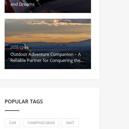
and Dreams
2026-02-16
Outdoor Adventure Companion – A
Reliable Partner for Conquering the
Unknown
POPULAR TAGS
CAR
CAMPING GEAR
MAT