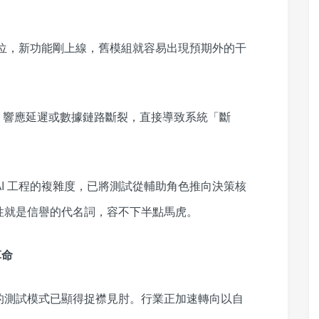
為單位，新功能剛上線，舊模組就容易出現預期外的干
PI 響應延遲或數據鏈路斷裂，直接導致系統「斷
「AI 工程的複雜度，已將測試從輔助角色推向決策核
性就是信譽的代名詞，容不下半點馬虎。
革命
的測試模式已顯得捉襟見肘。行業正加速轉向以自