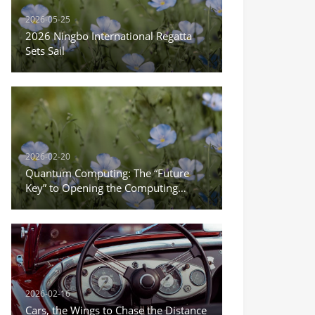
2026-05-25
2026 Ningbo International Regatta
Sets Sail
2026-02-20
Quantum Computing: The “Future
Key” to Opening the Computing
Power Revolution
2026-02-16
Cars, the Wings to Chase the Distance