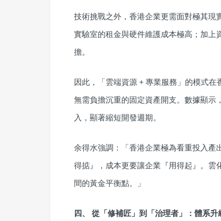
技術挑戰之外，香港企業更需面對極其現
實驗室的租金與硬件維護成本極高；加上
擔。
因此，「雲端資源 + 專業服務」的模式
無需負擔沉重的固定資產開支。數據顯示，
入，顯著縮短開發週期。
余得水強調：「香港企業極為看重投入產出
得掂』，成本更要讓企業『用得起』。雲
間的黃金平衡點。」
四、 從「修補匠」到「治理者」：體系升