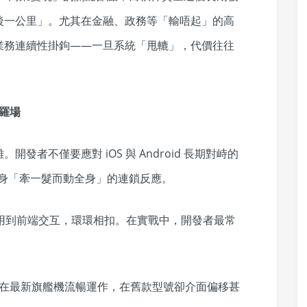
後一公里」。尤其在金融、政務等「輸唔起」的高
業務連續性掛鉤——一旦系統「甩轆」，代價往往
羅場
者不僅要應對 iOS 與 Android 長期對峙的
本身「牽一髮而動全身」的連鎖反應。
I 調用到前端交互，環環相扣。在實戰中，開發者最常
功能，在最新旗艦機流暢運作，在舊款型號卻介面偏移甚