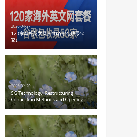
2026-04-27
120家海外英文网套餐(谷歌包收录50
家)
2026-02-20
5G Technology: Restructuring
Connection Methods and Opening
the New Era of the Internet of
Everything