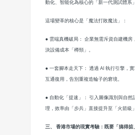
動化、智能化為核心的「新一代測試體系
這場變革的核心是「魔法打敗魔法」：
● 雲端真機破局： 企業無需斥資自建機
決設備成本「樽頸」。
● 一套腳本走天下： 透過 AI 執行引擎，實
互通復用，告別重複造輪子的窘境。
● 自動化「提速」： 引入圖像識別與自
理，效率由「步兵」直接提升至「火箭級
三、 香港市場的現實考驗：既要「搞得掂