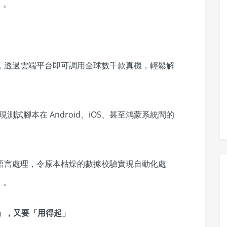
」。
房，透過雲端平台即可調用全球數千款真機，輕鬆解
現測試腳本在 Android、iOS、甚至鴻蒙系統間的
然語言處理，令原本枯燥的數據校驗實現自動化處
」。
」，又要「用得起」