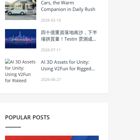
Cars, the Warm
Companion in Daily Rush
2026-02-16
四十億重資落地南沙，下半
場拼質量！Testin 雲測成灣
區信創的香港勝負手
2026-07-11
AI 3D Assets for Unity:
Using V2Fun for Rigged
Character Prototypes,
2026-06-27
Motion Testing, and FBX
Export
POPULAR POSTS