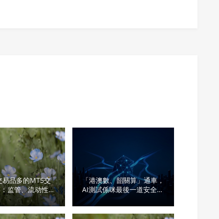
年交易品多的MT5交
「港澳數、韶關算」通車，
荐：监管、流动性与
AI測試係咪最後一道安全
盖的选型指南
閥？