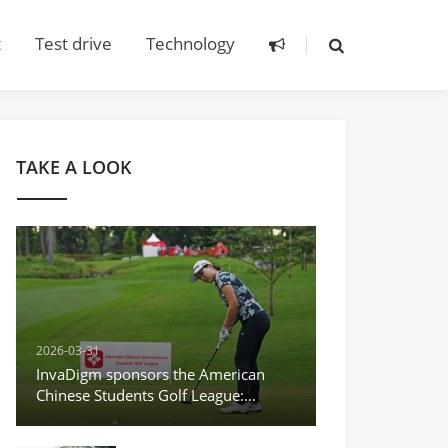
t
Test drive
Technology
TAKE A LOOK
2026-03-31
InvaDigm sponsors the American
Chinese Students Golf League:
Building a platform for cross-cultural
sports exchange.