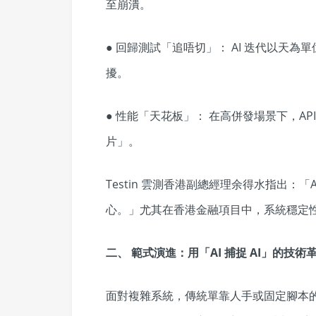
至崩潰。
● 回歸測試「追唔切」： AI 迭代以天
擾。
● 性能「天花板」： 在高併發場景下，A
片」。
Testin 雲測香港副總經理余得水指出：
心。」尤其在香港金融項目中，系統穩定
二、 範式演進：用「
AI
捕捉
AI
」的技術
面對複雜系統，傳統單靠人手或固定腳本